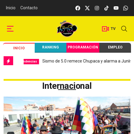
Inicio
Contacto
TV
RANKING
PROGRAMACIÓN
EMPLEO
INICIO
Sismo de 5.0 remece Chupaca y alarma a Junín
Hospi
encias
Local
Internacional