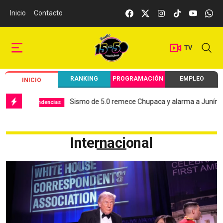
Inicio
Contacto
TV
RANKING
PROGRAMACIÓN
EMPLEO
INICIO
Sismo de 5.0 remece Chupaca y alarma a Junín
Hospit
encias
Local
Internacional