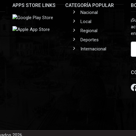
APPS STORE LINKS
CATEGORÍA POPULAR
B
Nacional
¡S
Local
ac
Regional
en
Deportes
Internacional
C
rvados 2026