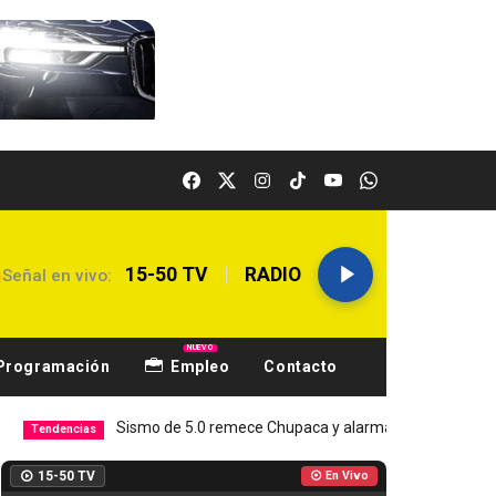
|
15-50 TV
RADIO
Señal en vivo:
NUEVO
Programación
Empleo
Contacto
Sismo de 5.0 remece Chupaca y alarma a Junín
Hospital El
Local
15-50 TV
En Vivo