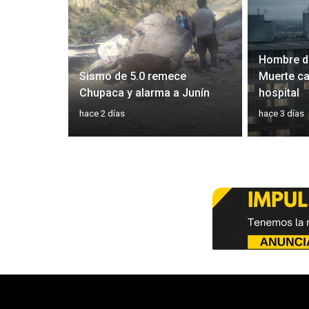
Hombre di
 concierto
Sismo de 5.0 remece
Muerte ca
Chupaca y alarma a Junín
hospital
hace 2 días
hace 3 días