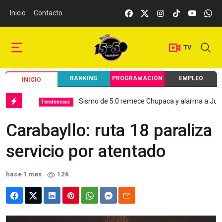
Inicio
Contacto
TV
RANKING
PROGRAMACIÓN
EMPLEO
INICIO
Sismo de 5.0 remece Chupaca y alarma a Junín
Tendencias
L
Carabayllo: ruta 18 paraliza
servicio por atentado
hace 1 mes
126