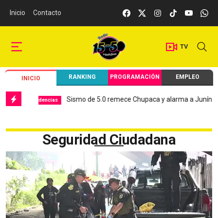
Inicio
Contacto
TV
RANKING
PROGRAMACIÓN
EMPLEO
INICIO
Sismo de 5.0 remece Chupaca y alarma a Junín
Hospital 
as
Local
Seguridad Ciudadana