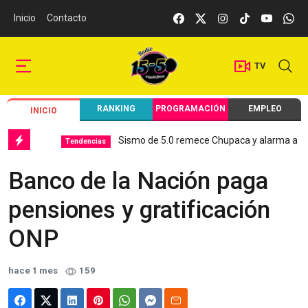
Inicio
Contacto
TV
RANKING
PROGRAMACIÓN
EMPLEO
INICIO
Sismo de 5.0 remece Chupaca y alarma a Junín
Tendencias
Banco de la Nación paga
pensiones y gratificación
ONP
hace 1 mes
159