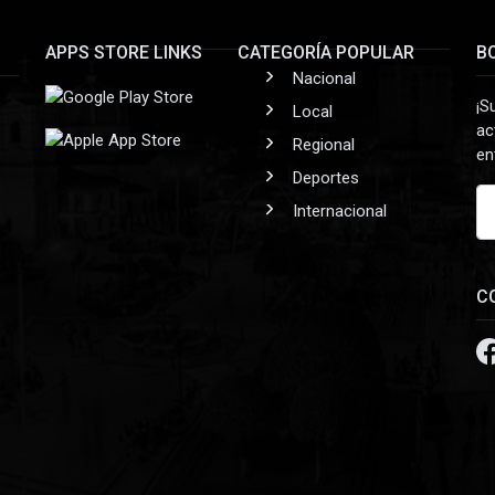
APPS STORE LINKS
CATEGORÍA POPULAR
B
Nacional
¡S
Local
ac
Regional
en
Deportes
Internacional
C