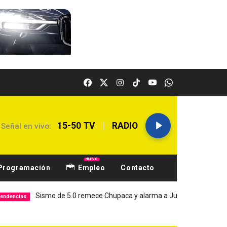
|
15-50 TV
RADIO
Señal en vivo:
NUEVO
Programación
Empleo
Contacto
ismo de 5.0 remece Chupaca y alarma a Junín
Hospital El Ca
Local