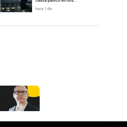
causa pánico en hos...
hace 1 día