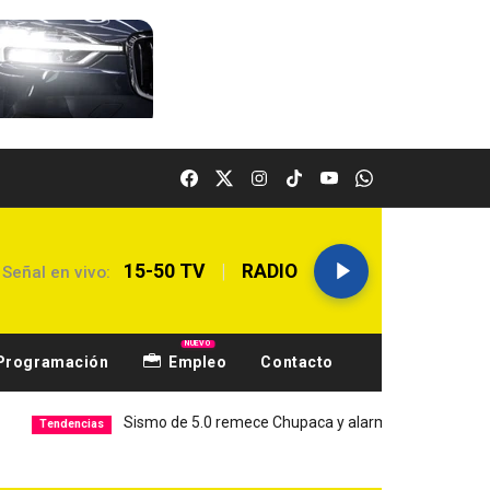
|
15-50 TV
RADIO
Señal en vivo:
NUEVO
Programación
Empleo
Contacto
Sismo de 5.0 remece Chupaca y alarma a Junín
Hospi
encias
Local