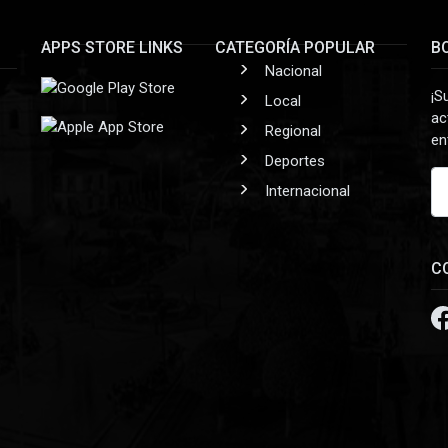
APPS STORE LINKS
CATEGORÍA POPULAR
B
Nacional
¡S
Local
ac
Regional
en
Deportes
Internacional
C