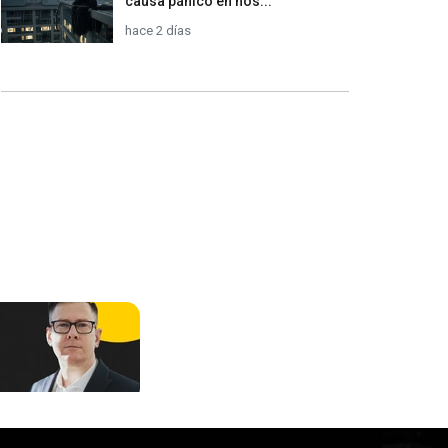
causa pánico en hos...
hace 2 días