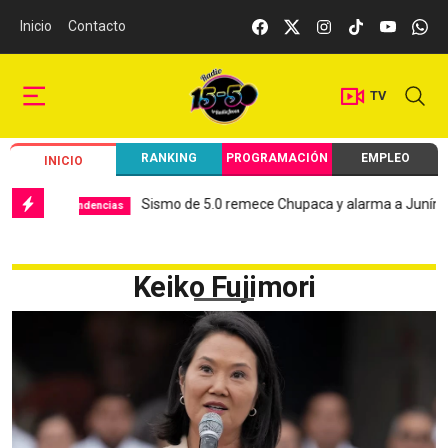
Inicio
Contacto
TV
RANKING
PROGRAMACIÓN
EMPLEO
INICIO
Sismo de 5.0 remece Chupaca y alarma a Junín
Hosp
dencias
Local
Keiko Fujimori