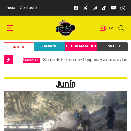
Inicio
Contacto
TV
RANKING
PROGRAMACIÓN
EMPLEO
INICIO
Sismo de 5.0 remece Chupaca y alarma a Junín
Hosp
ndencias
Local
Junín