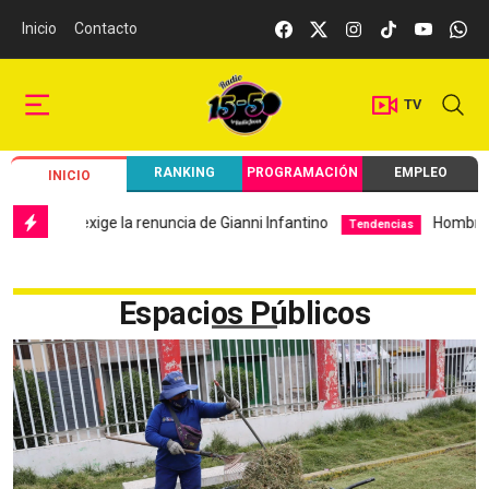
Inicio
Contacto
TV
RANKING
PROGRAMACIÓN
EMPLEO
INICIO
uis Figo exige la renuncia de Gianni Infantino
Hombre disf
Tendencias
Espacios Públicos