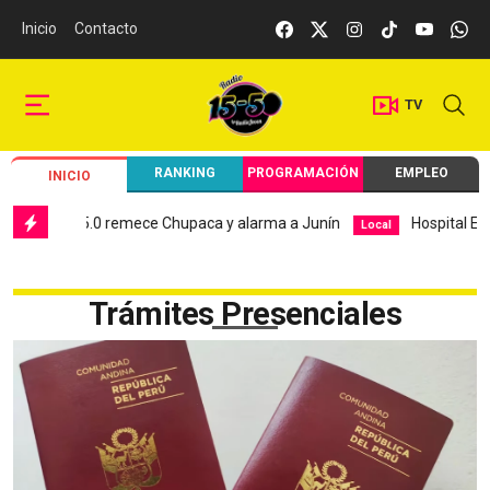
Inicio
Contacto
TV
RANKING
PROGRAMACIÓN
EMPLEO
INICIO
ismo de 5.0 remece Chupaca y alarma a Junín
Hospital El Car
Local
Trámites Presenciales