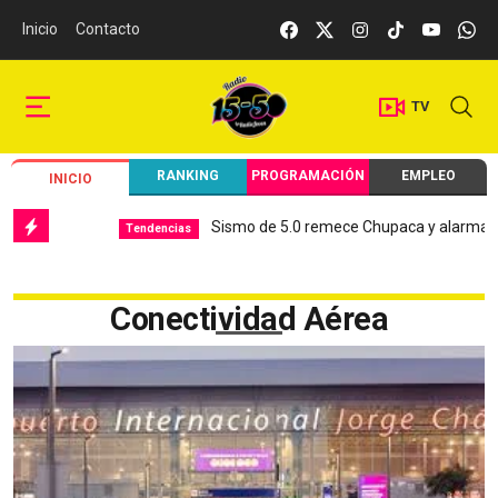
Inicio
Contacto
TV
RANKING
PROGRAMACIÓN
EMPLEO
INICIO
Sismo de 5.0 remece Chupaca y alarma a J
Tendencias
Conectividad Aérea