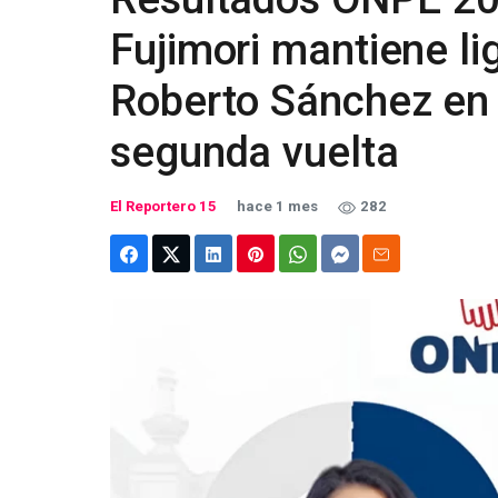
Fujimori mantiene li
Roberto Sánchez en e
segunda vuelta
El Reportero 15
hace 1 mes
282