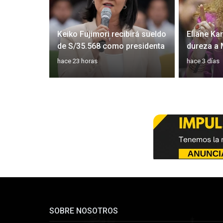
 Julián
Keiko Fujimori recibirá sueldo
Eliane Ka
de S/35.568 como presidenta
dureza a
hace 23 horas
hace 3 días
SOBRE NOSOTROS