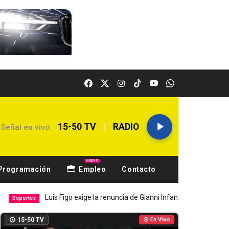
|
15-50 TV
RADIO
Señal en vivo:
NUEVO
Programación
Empleo
Contacto
Luis Figo exige la renuncia de Gianni Infantino
Hombre d
Tendencias
15-50 TV
En Vivo