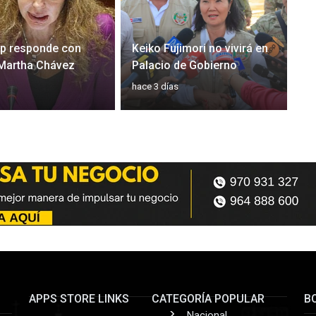
rp responde con
Keiko Fujimori no vivirá en
 Martha Chávez
Palacio de Gobierno
hace 3 días
APPS STORE LINKS
CATEGORÍA POPULAR
B
Nacional