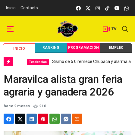
Inicio
Contacto
TV
RANKING
PROGRAMACIÓN
EMPLEO
INICIO
Sismo de 5.0 remece Chupaca y alarma a Junín
Tendencias
Maravilca alista gran feria
agraria y ganadera 2026
hace 2 meses
210