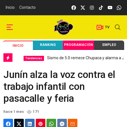
Inicio
Contacto
TV
RANKING
PROGRAMACIÓN
EMPLEO
INICIO
Sismo de 5.0 remece Chupaca y alarma a Junín
Tendencias
Lo
Junín alza la voz contra el
trabajo infantil con
pasacalle y feria
hace 1 mes
171