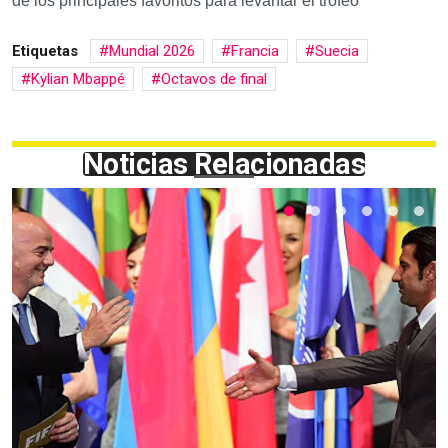
de los principales favoritos para levantar el trofeo
Etiquetas
Mundial 2026
Francia
Suecia
Kylian Mbappé
Octavos de final
Noticias Relacionadas