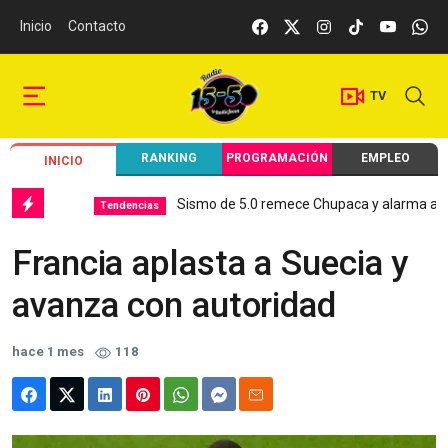
Inicio
Contacto
TV
RANKING
PROGRAMACIÓN
EMPLEO
INICIO
Sismo de 5.0 remece Chupaca y alarma a Junín
Tendencias
Francia aplasta a Suecia y
avanza con autoridad
hace 1 mes
118