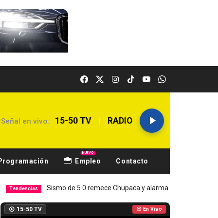
|
15-50 TV
RADIO
Señal en vivo:
NUEVO
Programación
Empleo
Contacto
Sismo de 5.0 remece Chupaca y alarma a Junín
Hospital El C
Local
15-50 TV
En Vivo