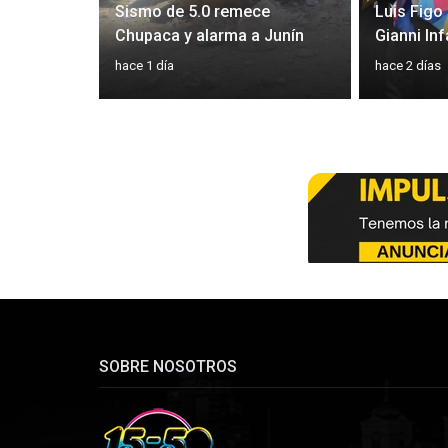
tal chocan
Sismo de 5.0 remece
Luis Figo 
Clausura
Chupaca y alarma a Junín
Gianni Inf
hace 1 día
hace 2 días
SOBRE NOSOTROS