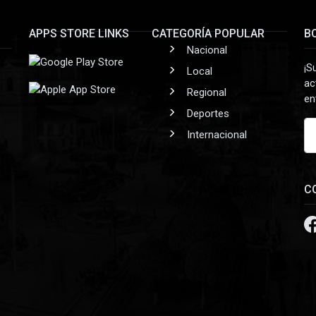
APPS STORE LINKS
CATEGORÍA POPULAR
B
Nacional
¡S
Local
ac
Regional
en
Deportes
Internacional
C