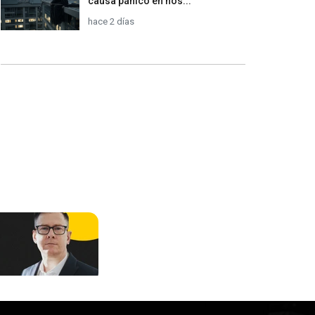
causa pánico en hos...
hace 2 días