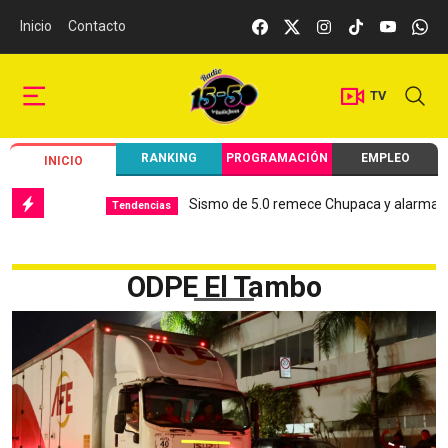
Inicio
Contacto
TV
RANKING
PROGRAMACIÓN
EMPLEO
INICIO
Sismo de 5.0 remece Chupaca y alarma a Juní
Tendencias
ODPE El Tambo