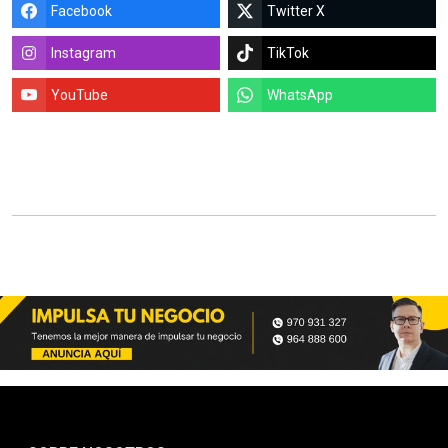
Facebook
Twitter X
Instagram
TikTok
YouTube
WhatsApp