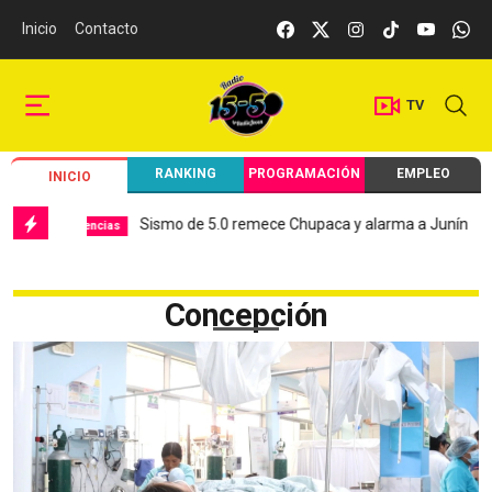
Inicio
Contacto
TV
RANKING
PROGRAMACIÓN
EMPLEO
INICIO
Sismo de 5.0 remece Chupaca y alarma a Junín
Hospit
encias
Local
Concepción