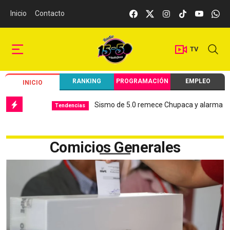
Inicio
Contacto
TV
RANKING
PROGRAMACIÓN
EMPLEO
INICIO
Sismo de 5.0 remece Chupaca y alarma a Jun
Tendencias
Comicios Generales