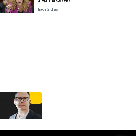
a Martha Chávez
hace 2 días