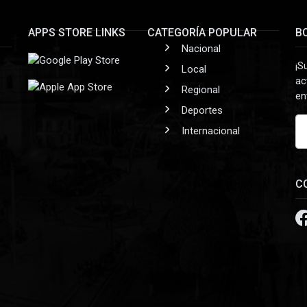
APPS STORE LINKS
CATEGORÍA POPULAR
B
Nacional
¡S
Local
ac
Regional
en
Deportes
Internacional
C