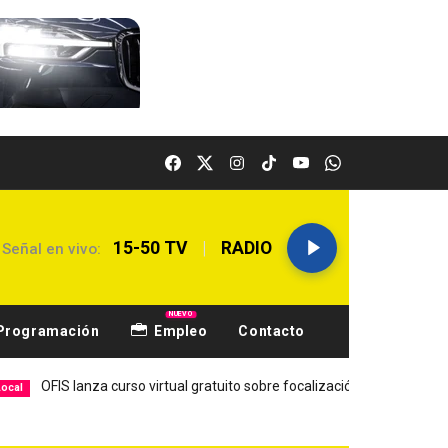
|
15-50 TV
RADIO
Señal en vivo:
NUEVO
Programación
Empleo
Contacto
anza curso virtual gratuito sobre focalización
Sport Huanca
Deportes