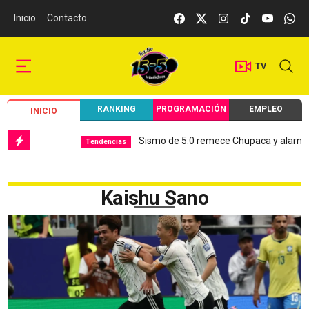
Inicio
Contacto
TV
RANKING
PROGRAMACIÓN
EMPLEO
INICIO
Sismo de 5.0 remece Chupaca y alarma a 
Tendencias
Kaishu Sano