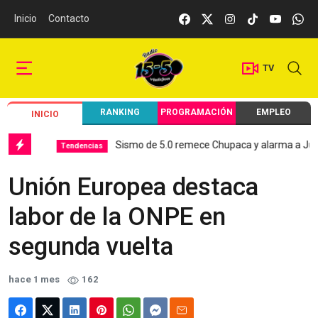
Inicio
Contacto
TV
RANKING
PROGRAMACIÓN
EMPLEO
INICIO
Sismo de 5.0 remece Chupaca y alarma a Junín
Tendencias
L
Unión Europea destaca
labor de la ONPE en
segunda vuelta
hace 1 mes
162