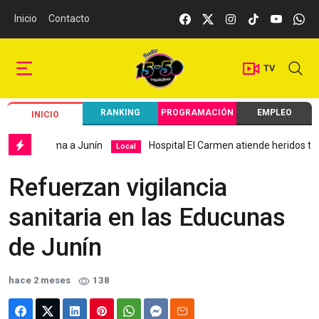
Inicio
Contacto
TV
RANKING
PROGRAMACIÓN
EMPLEO
INICIO
y alarma a Junín
Hospital El Carmen atiende heridos tras sis
Local
Refuerzan vigilancia
sanitaria en las Educunas
de Junín
hace 2 meses
138