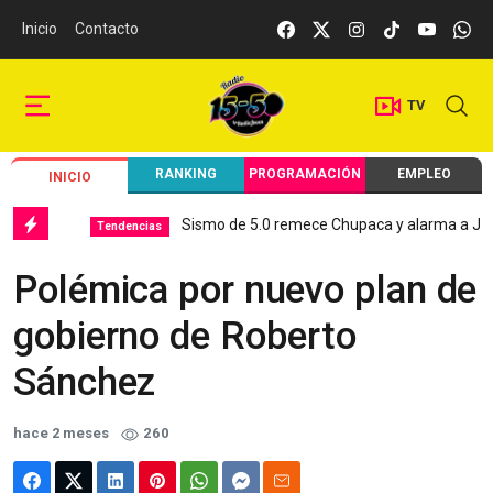
Inicio
Contacto
TV
RANKING
PROGRAMACIÓN
EMPLEO
INICIO
Sismo de 5.0 remece Chupaca y alarma a Junín
Tendencias
Polémica por nuevo plan de
gobierno de Roberto
Sánchez
hace 2 meses
260