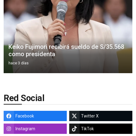
Keiko Fujimori recibirá sueldo de S/35.568
como presidenta
hace 3 días
Red Social
Facebook
Twitter X
Instagram
TikTok