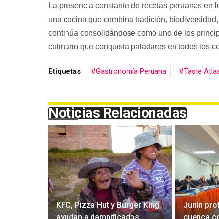
La presencia constante de recetas peruanas en los
una cocina que combina tradición, biodiversidad, 
continúa consolidándose como uno de los princip
culinario que conquista paladares en todos los co
Etiquetas
Gastronomía Peruana
Taste Atla
Noticias Relacionadas
 extremo
KFC, Pizza Hut y Burger King
Junín pro
Perú
ayudan a damnificados
cuenca c