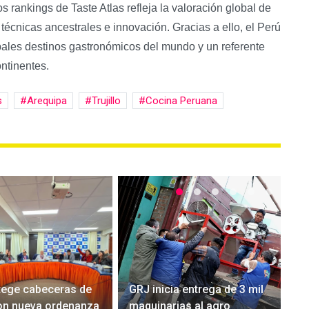
 rankings de Taste Atlas refleja la valoración global de
técnicas ancestrales e innovación. Gracias a ello, el Perú
ales destinos gastronómicos del mundo y un referente
ntinentes.
s
Arequipa
Trujillo
Cocina Peruana
tege cabeceras de
GRJ inicia entrega de 3 mil
on nueva ordenanza
maquinarias al agro