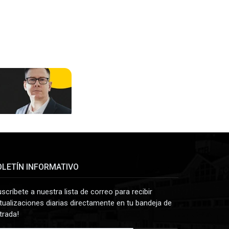
OLETÍN INFORMATIVO
uscríbete a nuestra lista de correo para recibir
tualizaciones diarias directamente en tu bandeja de
trada!