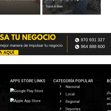
hace 6 días
APPS STORE LINKS
CATEGORÍA POPULAR
B
Nacional
¡S
Local
ac
Regional
en
Deportes