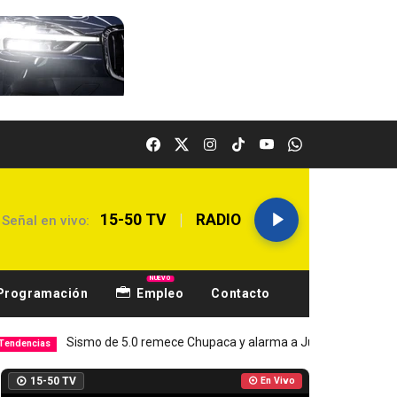
|
15-50 TV
RADIO
Señal en vivo:
NUEVO
Programación
Empleo
Contacto
smo de 5.0 remece Chupaca y alarma a Junín
Hospital El Carm
Local
15-50 TV
En Vivo