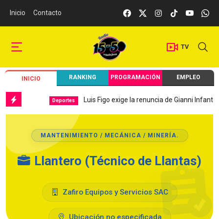
Inicio
Contacto
TV
RANKING
PROGRAMACIÓN
EMPLEO
INICIO
Luis Figo exige la renuncia de Gianni Infantino
Deportes
MANTENIMIENTO / MECÁNICA / MINERÍA.
Llantero (Técnico de Llantas)
Zafiro Equipos y Servicios SAC
Ubicación no especificada